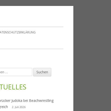
ATENSCHUTZERKLÄRUNG
en
upt-
tenleiste
TUELLES
rücker Judoka bei Beachwrestling
greich
2. Juli 2026