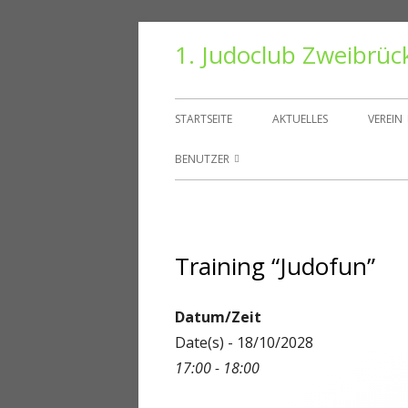
Springe
1. Judoclub Zweibrüc
zum
Inhalt
Primäres
STARTSEITE
AKTUELLES
VEREIN
Menü
VORS
BENUTZER
TRAIN
BENUTZER
HALLE
PASSWORT ZURÜCKSETZEN
Training “Judofun”
VEREI
KONTO
DANT
ABMELDEN
Datum/Zeit
Date(s) - 18/10/2028
MITGLIEDER
17:00 - 18:00
REGISTRIEREN