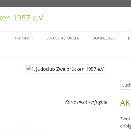
ken 1957 e.V.
TRAINING
VERANSTALTUNGEN
DOWNLOADS
D
TAND
TRAININGSZEITEN
ER
GRUPPEN
Such
Ha
NSGESCHICHTE
nach:
Sei
AK
RÄGER
Karte nicht verfügbar
Zweib
erfol