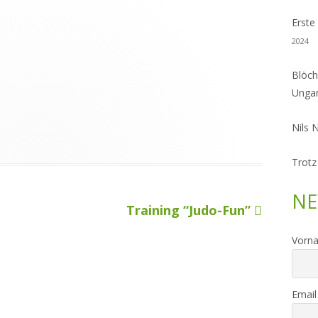
Erste
2024
Blöch
Unga
Nils 
Trotz
NE
Nächster
Training “Judo-Fun”
Beitrag
Vorn
Email