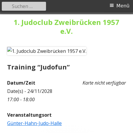
Suchen
Primäres
Menü
nach:
Menü
Springe
1. Judoclub Zweibrücken 1957
zum
e.V.
Inhalt
Training “Judofun”
Datum/Zeit
Karte nicht verfügbar
Date(s) - 24/11/2028
17:00 - 18:00
Veranstaltungsort
Günter-Hahn-Judo-Halle