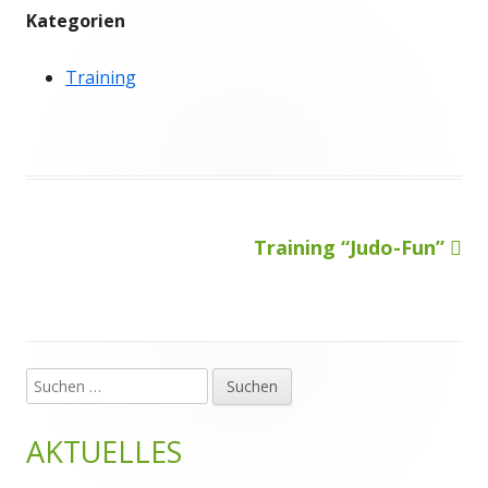
Kategorien
Training
Nächster
Training “Judo-Fun”
Beitragsnavigation
Beitrag
Suchen
Haupt-
nach:
Seitenleiste
AKTUELLES