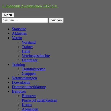
Springe
1. Judoclub Zweibrücken 1957 e.V.
zum
Primäres
Inhalt
Menü
Suchen
Menü
nach:
Startseite
Aktuelles
Verein
Vorstand
Trainer
Halle
Vereinsgeschichte
Danträger
Training
Trainingszeiten
Gruppen
Veranstaltungen
Downloads
Datenschutzerklärung
Benutzer
Benutzer
Passwort zurücksetzen
Konto
Abmelden