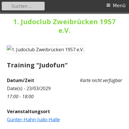
Suchen
Primäres
Menü
nach:
Menü
Springe
1. Judoclub Zweibrücken 1957
zum
e.V.
Inhalt
Training “Judofun”
Datum/Zeit
Karte nicht verfügbar
Date(s) - 23/03/2029
17:00 - 18:00
Veranstaltungsort
Günter-Hahn-Judo-Halle