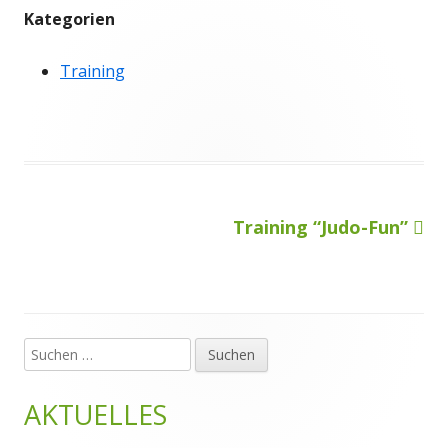
Kategorien
Training
Nächster
Training “Judo-Fun”
Beitragsnavigation
Beitrag
Suchen
Haupt-
nach:
Seitenleiste
AKTUELLES