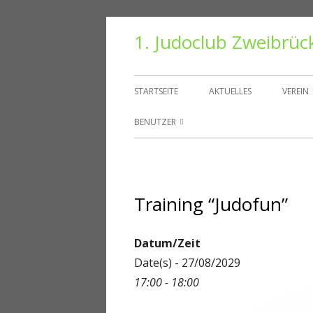
Springe
1. Judoclub Zweibrüc
zum
Inhalt
Primäres
STARTSEITE
AKTUELLES
VEREIN
Menü
VORS
BENUTZER
TRAIN
BENUTZER
HALLE
PASSWORT ZURÜCKSETZEN
Training “Judofun”
VEREI
KONTO
DANT
ABMELDEN
Datum/Zeit
Date(s) - 27/08/2029
MITGLIEDER
17:00 - 18:00
REGISTRIEREN