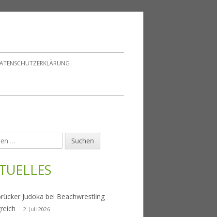
ATENSCHUTZERKLÄRUNG
en
upt-
tenleiste
TUELLES
rücker Judoka bei Beachwrestling
greich
2. Juli 2026