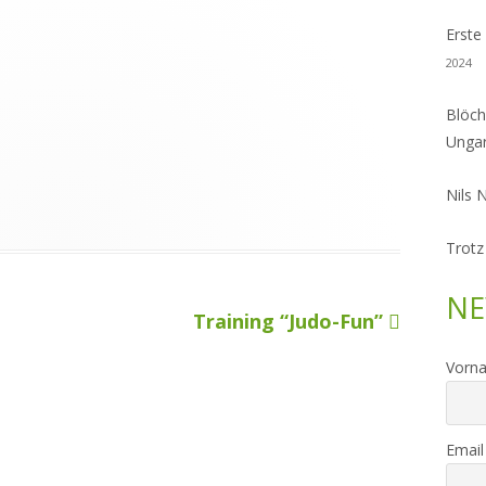
Erste
2024
Blöch
Unga
Nils 
Trotz
NE
Nächster
Training “Judo-Fun”
Beitrag
Vorn
Email