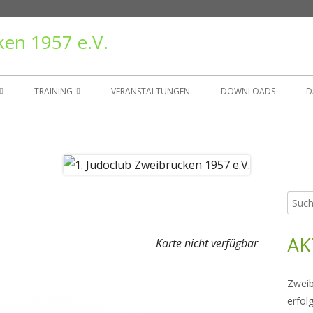
ken 1957 e.V.
TRAINING
VERANSTALTUNGEN
DOWNLOADS
D
TAND
TRAININGSZEITEN
ER
GRUPPEN
Such
Ha
NSGESCHICHTE
nach:
Sei
AK
RÄGER
Karte nicht verfügbar
Zweib
erfol