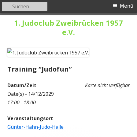
Suchen
Primäres
Menü
nach:
Menü
Springe
1. Judoclub Zweibrücken 1957
zum
e.V.
Inhalt
Training “Judofun”
Datum/Zeit
Karte nicht verfügbar
Date(s) - 14/12/2029
17:00 - 18:00
Veranstaltungsort
Günter-Hahn-Judo-Halle