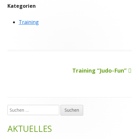
Kategorien
Training
Nächster
Training “Judo-Fun”
Beitragsnavigation
Beitrag
Suchen
Haupt-
nach:
Seitenleiste
AKTUELLES