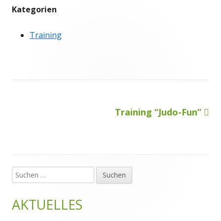
Kategorien
Training
Nächster
Training “Judo-Fun”
Beitragsnavigation
Beitrag
Suchen
Haupt-
nach:
Seitenleiste
AKTUELLES