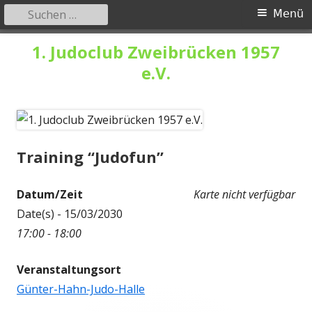
Suchen
Primäres
Menü
nach:
Menü
Springe
1. Judoclub Zweibrücken 1957
zum
e.V.
Inhalt
Training “Judofun”
Datum/Zeit
Karte nicht verfügbar
Date(s) - 15/03/2030
17:00 - 18:00
Veranstaltungsort
Günter-Hahn-Judo-Halle