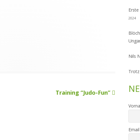
Erste
2024
Blöch
Unga
Nils 
Trotz
NE
Nächster
Training “Judo-Fun”
Beitrag
Vorn
Email