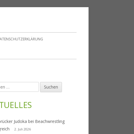
ATENSCHUTZERKLÄRUNG
en
upt-
tenleiste
TUELLES
rücker Judoka bei Beachwrestling
greich
2. Juli 2026