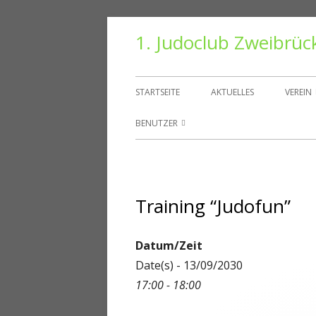
Springe
1. Judoclub Zweibrüc
zum
Inhalt
Primäres
STARTSEITE
AKTUELLES
VEREIN
Menü
VORS
BENUTZER
TRAIN
BENUTZER
HALLE
PASSWORT ZURÜCKSETZEN
Training “Judofun”
VEREI
KONTO
DANT
ABMELDEN
Datum/Zeit
Date(s) - 13/09/2030
MITGLIEDER
17:00 - 18:00
REGISTRIEREN