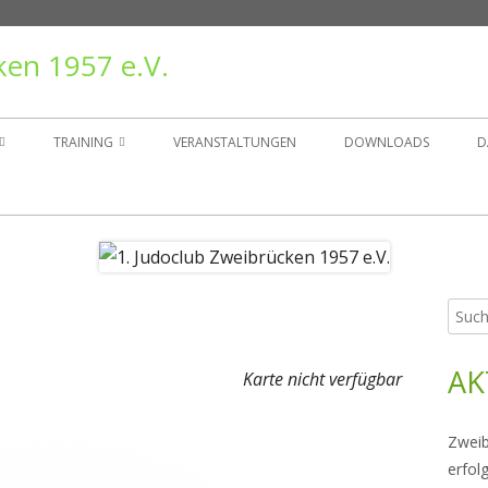
ken 1957 e.V.
TRAINING
VERANSTALTUNGEN
DOWNLOADS
D
TAND
TRAININGSZEITEN
ER
GRUPPEN
Such
Ha
NSGESCHICHTE
nach:
Sei
AK
RÄGER
Karte nicht verfügbar
Zweib
erfol