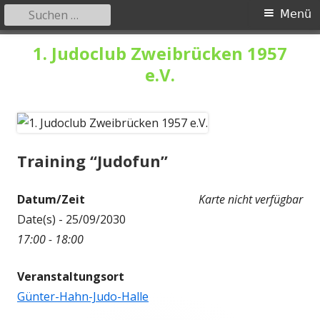
Suchen
Primäres
Menü
nach:
Menü
Springe
1. Judoclub Zweibrücken 1957
zum
e.V.
Inhalt
Training “Judofun”
Datum/Zeit
Karte nicht verfügbar
Date(s) - 25/09/2030
17:00 - 18:00
Veranstaltungsort
Günter-Hahn-Judo-Halle