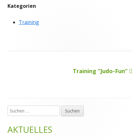
Kategorien
Training
Nächster
Training “Judo-Fun”
Beitragsnavigation
Beitrag
Suchen
Haupt-
nach:
Seitenleiste
AKTUELLES