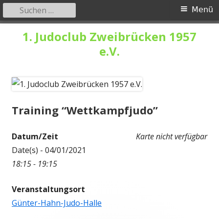
Suchen
Primäres
Menü
nach:
Menü
Springe
1. Judoclub Zweibrücken 1957
zum
e.V.
Inhalt
Training “Wettkampfjudo”
Datum/Zeit
Karte nicht verfügbar
Date(s) - 04/01/2021
18:15 - 19:15
Veranstaltungsort
Günter-Hahn-Judo-Halle