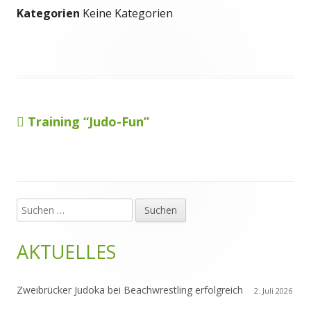
Kategorien
Keine Kategorien
Vorheriger
Training “Judo-Fun”
Beitragsnavigation
Beitrag:
Suchen
Haupt-
nach:
Seitenleiste
AKTUELLES
Zweibrücker Judoka bei Beachwrestling erfolgreich
2. Juli 2026