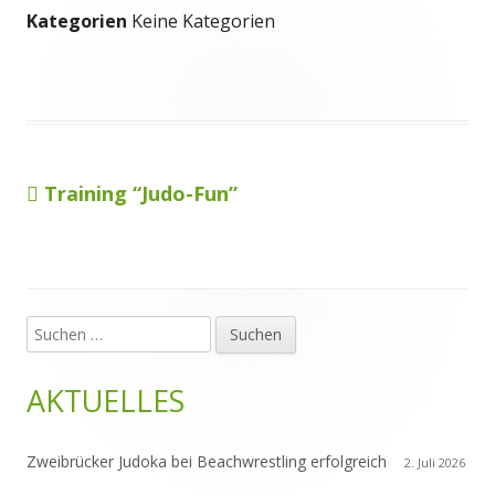
Kategorien
Keine Kategorien
Vorheriger
Training “Judo-Fun”
Beitragsnavigation
Beitrag:
Suchen
Haupt-
nach:
Seitenleiste
AKTUELLES
Zweibrücker Judoka bei Beachwrestling erfolgreich
2. Juli 2026