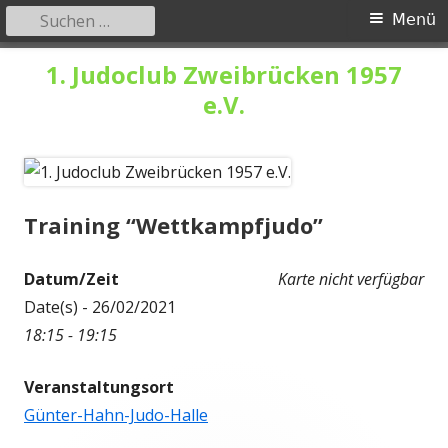
Suchen
Primäres
Menü
nach:
Menü
Springe
1. Judoclub Zweibrücken 1957
zum
e.V.
Inhalt
Training “Wettkampfjudo”
Datum/Zeit
Karte nicht verfügbar
Date(s) - 26/02/2021
18:15 - 19:15
Veranstaltungsort
Günter-Hahn-Judo-Halle