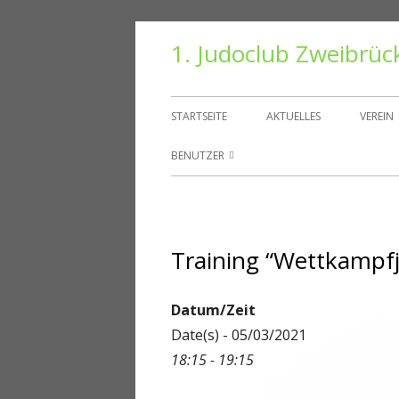
Springe
1. Judoclub Zweibrüc
zum
Inhalt
Primäres
STARTSEITE
AKTUELLES
VEREIN
Menü
VORS
BENUTZER
TRAIN
BENUTZER
HALLE
PASSWORT ZURÜCKSETZEN
Training “Wettkampf
VEREI
KONTO
DANT
ABMELDEN
Datum/Zeit
Date(s) - 05/03/2021
MITGLIEDER
18:15 - 19:15
REGISTRIEREN