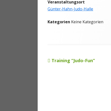
Veranstaltungsort
ANMELDEN
Günter-Hahn-Judo-Halle
Kategorien
Keine Kategorien
Vorheriger
Training “Judo-Fun”
Beitragsnavigation
Beitrag: