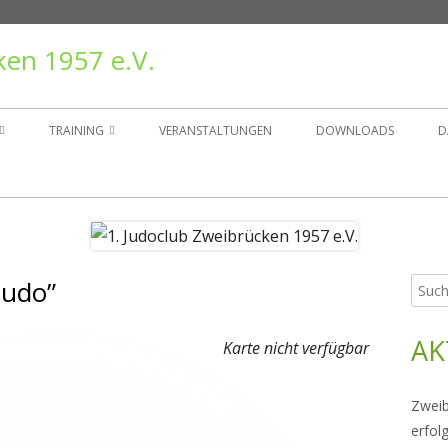
ken 1957 e.V.
TRAINING
VERANSTALTUNGEN
DOWNLOADS
D
TAND
TRAININGSZEITEN
ER
GRUPPEN
judo”
Such
Ha
NSGESCHICHTE
nach:
Sei
AK
RÄGER
Karte nicht verfügbar
Zweib
erfol