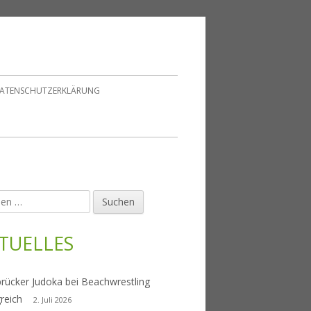
ATENSCHUTZERKLÄRUNG
en
upt-
tenleiste
TUELLES
rücker Judoka bei Beachwrestling
greich
2. Juli 2026