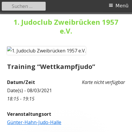
Suchen
Primäres
Menü
nach:
Menü
Springe
1. Judoclub Zweibrücken 1957
zum
e.V.
Inhalt
Training “Wettkampfjudo”
Datum/Zeit
Karte nicht verfügbar
Date(s) - 08/03/2021
18:15 - 19:15
Veranstaltungsort
Günter-Hahn-Judo-Halle