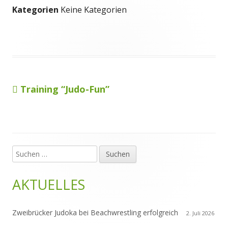
Kategorien
Keine Kategorien
Vorheriger
Training “Judo-Fun”
Beitragsnavigation
Beitrag:
Suchen
Haupt-
nach:
Seitenleiste
AKTUELLES
Zweibrücker Judoka bei Beachwrestling erfolgreich
2. Juli 2026