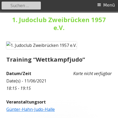
Suchen
Primäres
Menü
nach:
Menü
Springe
1. Judoclub Zweibrücken 1957
zum
e.V.
Inhalt
Training “Wettkampfjudo”
Datum/Zeit
Karte nicht verfügbar
Date(s) - 11/06/2021
18:15 - 19:15
Veranstaltungsort
Günter-Hahn-Judo-Halle