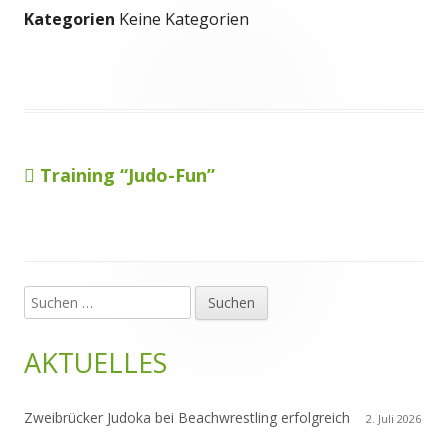
Kategorien
Keine Kategorien
Vorheriger
Training “Judo-Fun”
Beitragsnavigation
Beitrag:
Suchen
Haupt-
nach:
Seitenleiste
AKTUELLES
Zweibrücker Judoka bei Beachwrestling erfolgreich
2. Juli 2026