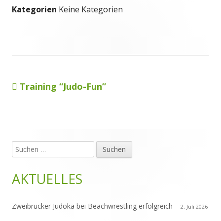
Kategorien
Keine Kategorien
Vorheriger
Training “Judo-Fun”
Beitragsnavigation
Beitrag:
Suchen
Haupt-
nach:
Seitenleiste
AKTUELLES
Zweibrücker Judoka bei Beachwrestling erfolgreich
2. Juli 2026