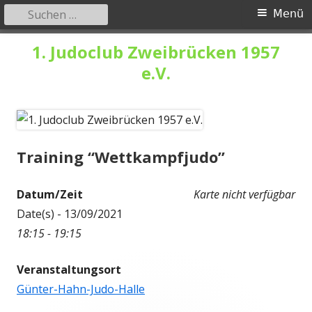
Suchen
Primäres
Menü
nach:
Menü
Springe
1. Judoclub Zweibrücken 1957
zum
e.V.
Inhalt
Training “Wettkampfjudo”
Datum/Zeit
Karte nicht verfügbar
Date(s) - 13/09/2021
18:15 - 19:15
Veranstaltungsort
Günter-Hahn-Judo-Halle