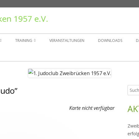
ken 1957 e.V.
TRAINING
VERANSTALTUNGEN
DOWNLOADS
D
TAND
TRAININGSZEITEN
ER
GRUPPEN
judo”
Such
Ha
NSGESCHICHTE
nach:
Sei
AK
RÄGER
Karte nicht verfügbar
Zweib
erfol