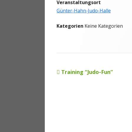
Veranstaltungsort
ANMELDEN
Günter-Hahn-Judo-Halle
Kategorien
Keine Kategorien
Vorheriger
Training “Judo-Fun”
Beitragsnavigation
Beitrag: