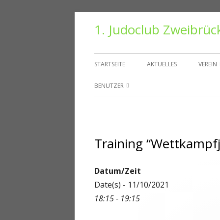
Springe
1. Judoclub Zweibrüc
zum
Inhalt
Primäres
STARTSEITE
AKTUELLES
VEREIN
Menü
VORS
BENUTZER
TRAIN
BENUTZER
HALLE
PASSWORT ZURÜCKSETZEN
Training “Wettkampf
VEREI
KONTO
DANT
ABMELDEN
Datum/Zeit
Date(s) - 11/10/2021
MITGLIEDER
18:15 - 19:15
REGISTRIEREN