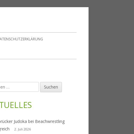
ATENSCHUTZERKLÄRUNG
en
upt-
tenleiste
TUELLES
rücker Judoka bei Beachwrestling
greich
2. Juli 2026