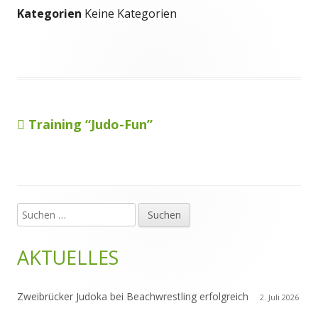
Kategorien
Keine Kategorien
Vorheriger
Training “Judo-Fun”
Beitragsnavigation
Beitrag:
Suchen
Haupt-
nach:
Seitenleiste
AKTUELLES
Zweibrücker Judoka bei Beachwrestling erfolgreich
2. Juli 2026