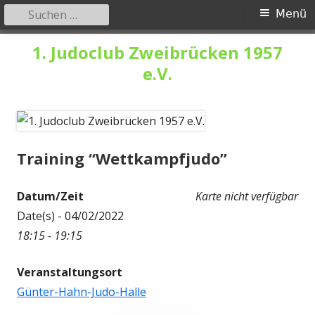
Suchen
Primäres
Menü
nach:
Menü
Springe
1. Judoclub Zweibrücken 1957
zum
e.V.
Inhalt
Training “Wettkampfjudo”
Datum/Zeit
Karte nicht verfügbar
Date(s) - 04/02/2022
18:15 - 19:15
Veranstaltungsort
Günter-Hahn-Judo-Halle