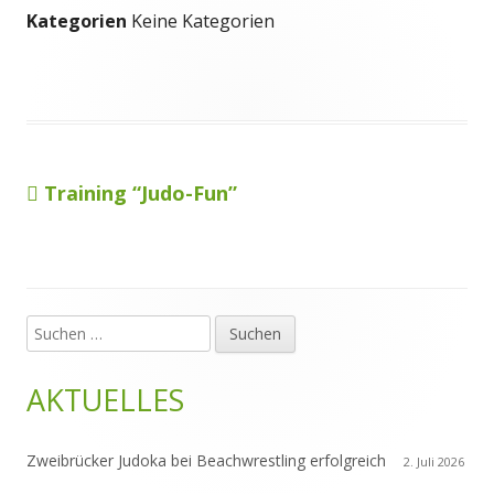
Kategorien
Keine Kategorien
Vorheriger
Training “Judo-Fun”
Beitragsnavigation
Beitrag:
Suchen
Haupt-
nach:
Seitenleiste
AKTUELLES
Zweibrücker Judoka bei Beachwrestling erfolgreich
2. Juli 2026