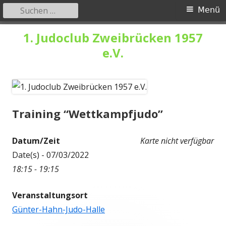
Suchen
Primäres
Menü
nach:
Menü
Springe
1. Judoclub Zweibrücken 1957
zum
e.V.
Inhalt
Training “Wettkampfjudo”
Datum/Zeit
Karte nicht verfügbar
Date(s) - 07/03/2022
18:15 - 19:15
Veranstaltungsort
Günter-Hahn-Judo-Halle