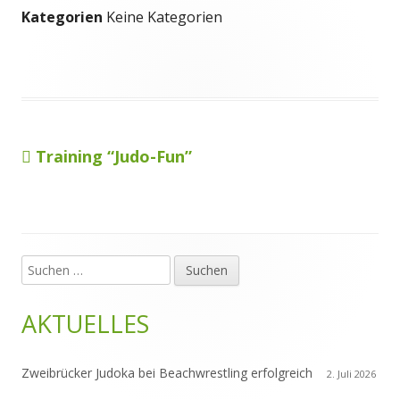
Kategorien
Keine Kategorien
Vorheriger
Training “Judo-Fun”
Beitragsnavigation
Beitrag:
Suchen
Haupt-
nach:
Seitenleiste
AKTUELLES
Zweibrücker Judoka bei Beachwrestling erfolgreich
2. Juli 2026