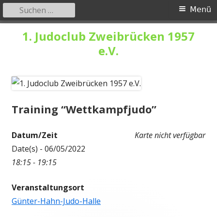
Suchen
Primäres
Menü
nach:
Menü
Springe
1. Judoclub Zweibrücken 1957
zum
e.V.
Inhalt
Training “Wettkampfjudo”
Datum/Zeit
Karte nicht verfügbar
Date(s) - 06/05/2022
18:15 - 19:15
Veranstaltungsort
Günter-Hahn-Judo-Halle