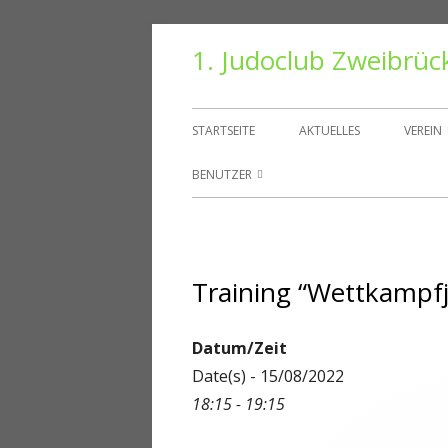
Springe
1. Judoclub Zweibrüc
zum
Inhalt
Primäres
STARTSEITE
AKTUELLES
VEREIN
Menü
VORS
BENUTZER
TRAIN
BENUTZER
HALLE
PASSWORT ZURÜCKSETZEN
Training “Wettkampf
VEREI
KONTO
DANT
ABMELDEN
Datum/Zeit
Date(s) - 15/08/2022
MITGLIEDER
18:15 - 19:15
REGISTRIEREN