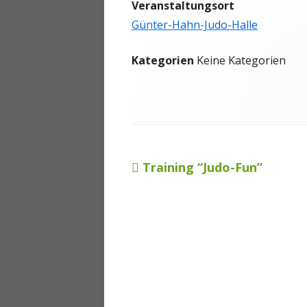
Veranstaltungsort
ANMELDEN
Günter-Hahn-Judo-Halle
Kategorien
Keine Kategorien
Vorheriger
Training “Judo-Fun”
Beitragsnavigation
Beitrag: