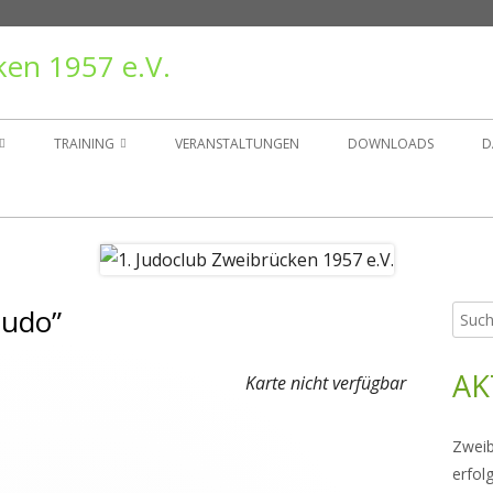
ken 1957 e.V.
TRAINING
VERANSTALTUNGEN
DOWNLOADS
D
TAND
TRAININGSZEITEN
ER
GRUPPEN
judo”
Such
Ha
NSGESCHICHTE
nach:
Sei
AK
RÄGER
Karte nicht verfügbar
Zweib
erfol