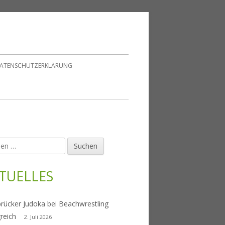
ATENSCHUTZERKLÄRUNG
en
upt-
tenleiste
TUELLES
rücker Judoka bei Beachwrestling
greich
2. Juli 2026