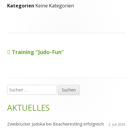
Kategorien
Keine Kategorien
Vorheriger
Training “Judo-Fun”
Beitragsnavigation
Beitrag:
Suchen
Haupt-
nach:
Seitenleiste
AKTUELLES
Zweibrücker Judoka bei Beachwrestling erfolgreich
2. Juli 2026