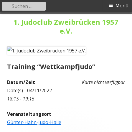
Suchen
Primäres
Menü
nach:
Menü
Springe
1. Judoclub Zweibrücken 1957
zum
e.V.
Inhalt
Training “Wettkampfjudo”
Datum/Zeit
Karte nicht verfügbar
Date(s) - 04/11/2022
18:15 - 19:15
Veranstaltungsort
Günter-Hahn-Judo-Halle