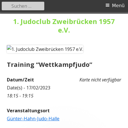
Suchen
Primäres
Menü
nach:
Menü
Springe
1. Judoclub Zweibrücken 1957
zum
e.V.
Inhalt
Training “Wettkampfjudo”
Datum/Zeit
Karte nicht verfügbar
Date(s) - 17/02/2023
18:15 - 19:15
Veranstaltungsort
Günter-Hahn-Judo-Halle