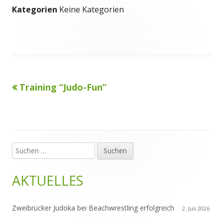
Kategorien
Keine Kategorien
Vorheriger
Training “Judo-Fun”
Beitragsnavigation
Beitrag:
Suchen
Haupt-
nach:
Seitenleiste
AKTUELLES
Zweibrücker Judoka bei Beachwrestling erfolgreich
2. Juli 2026