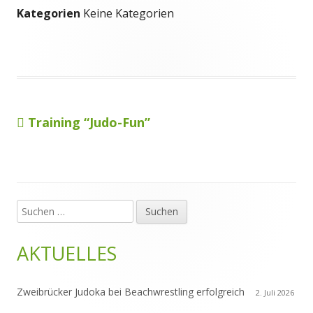
Kategorien
Keine Kategorien
Vorheriger
Training “Judo-Fun”
Beitragsnavigation
Beitrag:
Suchen
Haupt-
nach:
Seitenleiste
AKTUELLES
Zweibrücker Judoka bei Beachwrestling erfolgreich
2. Juli 2026