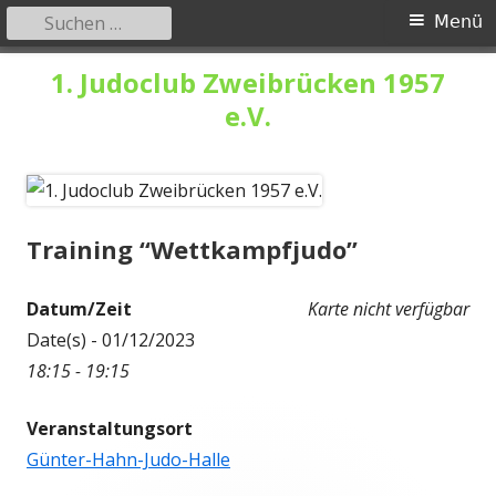
Suchen
Primäres
Menü
nach:
Menü
Springe
1. Judoclub Zweibrücken 1957
zum
e.V.
Inhalt
Training “Wettkampfjudo”
Datum/Zeit
Karte nicht verfügbar
Date(s) - 01/12/2023
18:15 - 19:15
Veranstaltungsort
Günter-Hahn-Judo-Halle