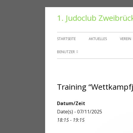
Springe
1. Judoclub Zweibrüc
zum
Inhalt
Primäres
STARTSEITE
AKTUELLES
VEREIN
Menü
VORS
BENUTZER
TRAIN
BENUTZER
HALLE
PASSWORT ZURÜCKSETZEN
Training “Wettkampf
VEREI
KONTO
DANT
ABMELDEN
Datum/Zeit
Date(s) - 07/11/2025
MITGLIEDER
18:15 - 19:15
REGISTRIEREN