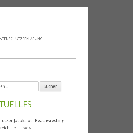
ATENSCHUTZERKLÄRUNG
en
upt-
tenleiste
TUELLES
rücker Judoka bei Beachwrestling
greich
2. Juli 2026