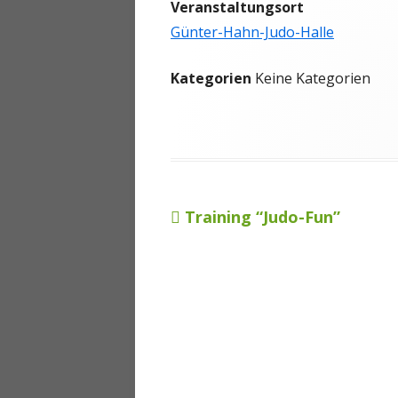
Veranstaltungsort
ANMELDEN
Günter-Hahn-Judo-Halle
Kategorien
Keine Kategorien
Vorheriger
Training “Judo-Fun”
Beitragsnavigation
Beitrag: