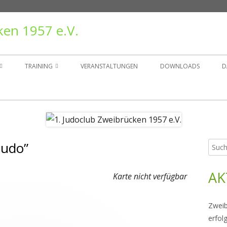
ken 1957 e.V.
TRAINING
VERANSTALTUNGEN
DOWNLOADS
D
TAND
TRAININGSZEITEN
ER
GRUPPEN
judo”
Such
Ha
NSGESCHICHTE
nach:
Sei
AK
RÄGER
Karte nicht verfügbar
Zweib
erfol