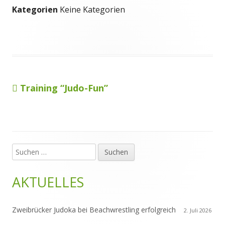
Kategorien
Keine Kategorien
Vorheriger
Training “Judo-Fun”
Beitragsnavigation
Beitrag:
Suchen
Haupt-
nach:
Seitenleiste
AKTUELLES
Zweibrücker Judoka bei Beachwrestling erfolgreich
2. Juli 2026