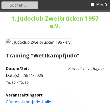
Suchen
Primäres
Menü
nach:
Menü
Springe
1. Judoclub Zweibrücken 1957
zum
e.V.
Inhalt
Training “Wettkampfjudo”
Datum/Zeit
Karte nicht verfügbar
Date(s) - 28/11/2025
18:15 - 19:15
Veranstaltungsort
Günter-Hahn-Judo-Halle