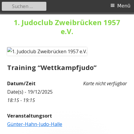
Suchen
Primäres
Menü
nach:
Menü
Springe
1. Judoclub Zweibrücken 1957
zum
e.V.
Inhalt
Training “Wettkampfjudo”
Datum/Zeit
Karte nicht verfügbar
Date(s) - 19/12/2025
18:15 - 19:15
Veranstaltungsort
Günter-Hahn-Judo-Halle