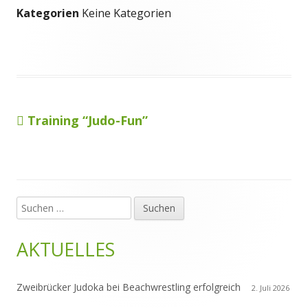
Kategorien
Keine Kategorien
Vorheriger
Training “Judo-Fun”
Beitragsnavigation
Beitrag:
Suchen
Haupt-
nach:
Seitenleiste
AKTUELLES
Zweibrücker Judoka bei Beachwrestling erfolgreich
2. Juli 2026