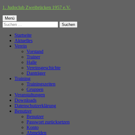
Springe
1. Judoclub Zweibrücken 1957 e.V.
zum
Primäres
Inhalt
Menü
Suchen
Menü
nach:
Startseite
Aktuelles
Verein
Vorstand
Trainer
Halle
Vereinsgeschichte
Danträger
Training
Trainingszeiten
Gruppen
Veranstaltungen
Downloads
Datenschutzerklärung
Benutzer
Benutzer
Passwort zurücksetzen
Konto
Abmelden