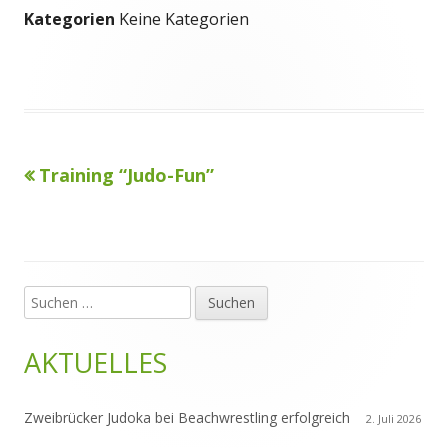
Kategorien
Keine Kategorien
Vorheriger
Training “Judo-Fun”
Beitragsnavigation
Beitrag:
Suchen
Haupt-
nach:
Seitenleiste
AKTUELLES
Zweibrücker Judoka bei Beachwrestling erfolgreich
2. Juli 2026