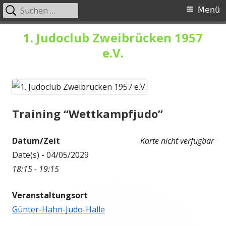
Suchen
Primäres
Menü
nach:
Menü
Springe
1. Judoclub Zweibrücken 1957
zum
e.V.
Inhalt
Training “Wettkampfjudo”
Datum/Zeit
Karte nicht verfügbar
Date(s) - 04/05/2029
18:15 - 19:15
Veranstaltungsort
Günter-Hahn-Judo-Halle